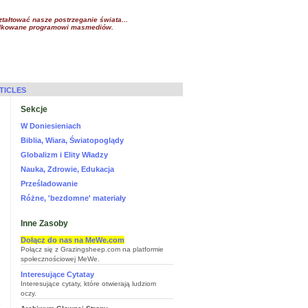
tałtować nasze postrzeganie świata...
rządkowane programowi masmediów.
TICLES
Sekcje
W Doniesieniach
Biblia, Wiara, Światopoglądy
Globalizm i Elity Władzy
Nauka, Zdrowie, Edukacja
Prześladowanie
Różne, 'bezdomne' materiały
Inne Zasoby
Dołącz do nas na MeWe.com
Połącz się z Grazingsheep.com na platformie
społecznościowej MeWe.
Interesujące Cytatay
Interesujące cytaty, które otwierają ludziom
oczy.