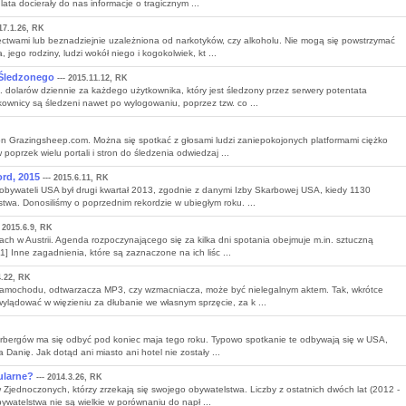
lata docierały do nas informacje o tragicznym ...
17.1.26, RK
ctwami lub beznadziejnie uzależniona od narkotyków, czy alkoholu. Nie mogą się powstrzymać
jego rodziny, ludzi wokół niego i kogokolwiek, kt ...
 Śledzonego
--- 2015.11.12, RK
. dolarów dziennie za każdego użytkownika, który jest śledzony przez serwery potentata
wnicy są śledzeni nawet po wylogowaniu, poprzez tzw. co ...
n Grazingsheep.com. Można się spotkać z głosami ludzi zaniepokojonych platformami ciężko
poprzek wielu portali i stron do śledzenia odwiedzaj ...
rd, 2015
--- 2015.6.11, RK
obywateli USA był drugi kwartał 2013, zgodnie z danymi Izby Skarbowej USA, kiedy 1130
twa. Donosiliśmy o poprzednim rekordzie w ubiegłym roku. ...
- 2015.6.9, RK
ch w Austrii. Agenda rozpoczynającego się za kilka dni spotania obejmuje m.in. sztuczną
1] Inne zagadnienia, które są zaznaczone na ich liśc ...
4.22, RK
 samochodu, odtwarzacza MP3, czy wzmacniacza, może być nielegalnym aktem. Tak, wkrótce
ylądować w więzieniu za dłubanie we własnym sprzęcie, za k ...
derbergów ma się odbyć pod koniec maja tego roku. Typowo spotkanie te odbywają się w USA,
 Danię. Jak dotąd ani miasto ani hotel nie zostały ...
ularne?
--- 2014.3.26, RK
w Zjednoczonych, którzy zrzekają się swojego obywatelstwa. Liczby z ostatnich dwóch lat (2012 -
watelstwa nie są wielkie w porównaniu do napł ...