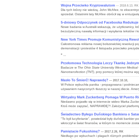
Wojna Przeciwko Kryptowalutom
--- 2018.6.13, RK
Dla tych którzy nie wiedzą, John McAfee, to ekscentry
sprzedał. Ostatnimi laty McAfee obrócił się w entuzjast
5-dniowy Odpoczynek od Facebooka Redukuje 
Nowe badania w Australii wskazują, że użytkownicy, kt
bezużyteczną nawałą informacji i wysyłania tekstów i 
New York Times Promuje Komunistyczną Rewol
Całostronowa reklama nowej bolszewickiej rewolucji p
demonstracji i protestów 4 listopada przeciwko prezyde
" ...
Przełomowa Technologia Leczy Tkankę Jednym 
Badacze w
The Ohio State University Wexner Medical
Nanotransfection (TNT)
, przy pomocy której można wyge
Masło To Śmierć! Naprawdę?
--- 2017.10.10,
W Polsce wybuchła panika - propagowana i podniecana
używaniem nasyconych tłuszczy w naszej diecie. Ameryk
Wirtyalny Mark Zuckerberg Pomaga W Puerto R
Niedawno pojawiło się w internecie wideo Marka Zucke
Ktoś może zapytać, NAPRAWDĘ?! Założyciel platformy s
Świadectwo Byłego Duńskiego Bankiera o Satani
"To byli lucyferianie", powiedział były duński bankie
wkroczył w świat finansów, w którym to momencie zosta
Pamiętacie Fukushimę?
--- 2017.2.26, RK
Niedługo po wybuchach i plagach różnych problemów w 