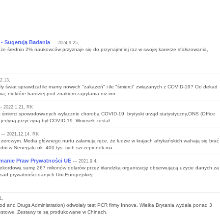
- Sugerują Badania
--- 2024.9.25,
, że średnio 2% naukowców przyznaje się do przynajmniej raz w swojej karierze sfałszowania,
...
2.13,
ły świat sprawdzał ile mamy nowych "zakażeń" i ile "śmierci" związanych z COVID-19? Od dekad
; niektóre bardziej pod znakiem zapytania niż inn ...
-- 2022.1.21, RK
t śmierci spowodowanych wyłącznie chorobą COVID-19, brytyski urząd statystyczny,ONS (Office
ie jedyną przyczyną był COVID-19. Wniosek został ...
--- 2021.12.14, RK
zerowym. Media głównego nurtu załamują ręce, że ludzie w krajach afrykańskich wahają się brać
ni w Senegalu ok. 400 tys. tych szczepionek ma ...
manie Praw Prywatności UE
--- 2021.9.4,
ekordową sumę 267 milionów dolarów przez irlandzką organizację obserwującą użycie danych za
sad prywatności danych Uni Europejskiej.
1,
od and Drugs Administration) odwołały test PCR firmy Innova. Wielka Brytania wydała ponad 3
 testowe. Zestawy te są produkowane w Chinach.