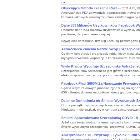
...
Obiecująca Metoda Leczenia Raka
--- 2021.4.25, R
Amerykańskie FDA zatwierdziło dopuszczenie nowej me
komórek rakowych zmiennymi polami elektromagnetyczn
Dane 533 Milionów Użytkowników Facebook Wy
Osobiste dane 533 milionów użytkowników wyciekły on
pocztowe, daty urodzenia i więcej.
Największe korporacje, tzw. Big Tech, są postrzegane pr
AstraZeneca Zmienia Nazwę Swojej Szczepionk
Co firmy, korporacje i organizacje robią, kiedy mają
brytyjsko-szwedzka korporacja z korzeniami w Universit
Wiele Krajów Wycofuje Szczepionkę AstraZene
Szczepionka firmy AstraZeneca jest główną szczepionk
efektów spowodowanych tą, jak i pozostałymi szczepion
Facebook Płaci $650M Za Naruszanie Prywatno
Sędzia w tym zbiorowym procesie zgodził się na ugodz
650 milionów dolarów osobnikom, którzy grupowo wystąpi
Dzienne Doniesienia n/t Śmierci Wywołanych S
Od na początku sporadycznych wiadomości, do obecni
Niedawno Indie znalazły się w centrum zainteresowani
Śmierci Spowodowane Szczepionką COVID-19
-
Jeżeli cała twoja wiedza na temat sytuacji z koronaw
śmierci wywołanych szczepionką "przeciwko" COVID-19.
Amerykańskie CDC Przyznaje - Tylko ok. 9.200 
W swoim cotygodniowym raporcie z 26 sierpnia br, ame