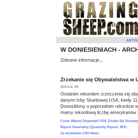
ARTYK
W DONIESIENIACH - ARC
Zebrane informacje...
Zrzekanie się Obywatelstwa w 
2015.6.11, RK
Ostatnim rekordem zrzeczenia się oby
danymi Izby Skarbowej USA, kiedy 11
Donosiliśmy o poprzednim rekordzie w
mamy rekordową liczbę amerykanów zr
Coraz Więcej Obywateli USA Zrzeka Się Swojeg
Raport Kwartalny (Quarterly Report, IRS)
Za artykułem CNS News