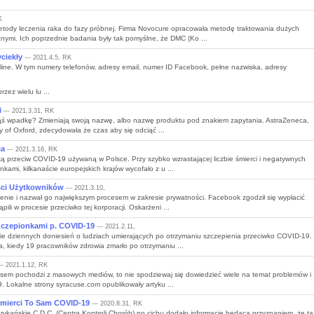
K
tody leczenia raka do fazy próbnej. Firma Novocure opracowała metodę traktowania dużych
ymi. Ich poprzednie badania były tak pomyślne, że DMC (Ko ...
ciekły
--- 2021.4.5, RK
line. W tym numery telefonów, adresy email, numer ID Facebook, pełne nazwiska, adresy
zez wielu lu ...
i
--- 2021.3.31, RK
 jakąś wpadkę? Zmieniają swoją nazwę, albo nazwę produktu pod znakiem zapytania. AstraZeneca,
y of Oxford, zdecydowała że czas aby się odciąć ...
ca
--- 2021.3.16, RK
ą przeciw COVID-19 używaną w Polsce. Przy szybko wzrastającej liczbie śmierci i negatywnych
kami, kilkanaście europejskich krajów wycofało z u ...
ści Użytkowników
--- 2021.3.10,
enie i nazwał go największym procesem w zakresie prywatności. Facebook zgodził się wypłacić
li w procesie przeciwko tej korporacji. Oskarżeni ...
zczepionkami p. COVID-19
--- 2021.2.11,
e dziennych doniesień o ludziach umierających po otrzymaniu szczepienia przeciwko COVID-19.
a, kiedy 19 pracowników zdrowia zmarło po otrzymaniu ...
-- 2021.1.12, RK
irusem pochodzi z masowych mediów, to nie spodziewaj się dowiedzieć wiele na temat problemów i
 Lokalne strony syracuse.com opublikowały artyku ...
Śmierci To Sam COVID-19
--- 2020.8.31, RK
rykańskie C.D.C. (Centra Kontroli Chorób) po cichu dodało informację będącą przyznaniem, że ta