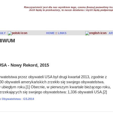
Rzeczywistość jest dla nas wynikiem tego, czemu (komu) pozwolimy ksz
Jeśli będą to przekaziory, to nasze działania i myśli będą podpo
::
UŁY
HOME
LINKS
AR
HIWUM
USA - Nowy Rekord, 2015
watelstwa przez obywateli USA był drugi kwartał 2013, zgodnie z
30 obywateli amerykańskich zrzekło się swojego obywatelstwa.
 ubiegłym roku.[1] Obecnie, w pierwszym kwartale bieżącego roku,
zekających się swojego obywatelstwa: 1,336 obywateli USA.[2]
o Obywatelstwa - GS.2014