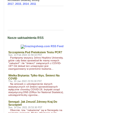
Archiwum Głownej Strony
2017
2015
2014
2011
,
,
,
Nasze uaktualnienia RSS
Szczepienia Pod Pretekstem Testu PCR?
Sun, 13 Feb 2022 21:50:10 PST
Pamiętamy wszyscy Johns Hopkins University,
gdzie cały świat sprawdzał ile mamy nowych
"zakażeń" i ile "śmierci" związanych z COVID-
19? Od dekad ten uniwersyter jest
zaangażowany w przeróżne badania...
Wielka Brytania: Tylko 6tys. Śmierci Na
COVID
Thu, 20 Jan 2022 23:53:30 PST
Na wniosek o udostępnienie danych
statystycznych n/t śmierci spowodowanych
wyłącznie chorobą COVID-19, brytyski urząd
statystyczny,ONS (Office for National Statistics),
udostępnił liczby zgonów...
Senegal: Jak Zmusić Zdrowy Kraj Do
Szczepień
Sun, 14 Dec 2021 20:53:30 PST
Obecnie, tzw. "zakażenia" są w Senegalu na
poziomie zerowym. Media głównego nurtu