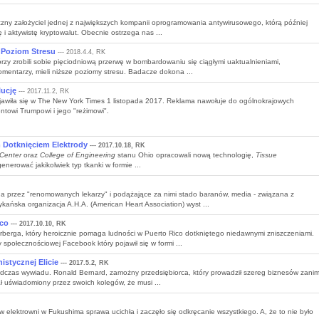
czny założyciel jednej z największych kompanii oprogramowania antywirusowego, którą później
ę i aktywistę kryptowalut. Obecnie ostrzega nas ...
Poziom Stresu
--- 2018.4.4, RK
órzy zrobili sobie pięciodniową przerwę w bombardowaniu się ciągłymi uaktualnieniami,
komentarzy, mieli niższe poziomy stresu. Badacze dokona ...
ucję
--- 2017.11.2, RK
ojawiła się w The New York Times 1 listopada 2017. Reklama nawołuje do ogólnokrajowych
ntowi Trumpowi i jego "reżimowi".
Dotknięciem Elektrody
--- 2017.10.18, RK
 Center
oraz
College of Engineering
stanu Ohio opracowali nową technologię,
Tissue
nerować jakikolwiek typ tkanki w formie ...
 przez "renomowanych lekarzy" i podążające za nimi stado baranów, media - związana z
ańska organizacja A.H.A. (American Heart Association) wyst ...
ico
--- 2017.10.10, RK
rberga, który heroicznie pomaga ludności w Puerto Rico dotkniętego niedawnymi zniszczeniami.
połecznościowej Facebook który pojawił się w formi ...
stycznej Elicie
--- 2017.5.2, RK
r podczas wywiadu. Ronald Bernard, zamożny przedsiębiorca, który prowadził szereg biznesów zani
ł uświadomiony przez swoich kolegów, że musi ...
elektrowni w Fukushima sprawa ucichła i zaczęło się odkręcanie wszystkiego. A, że to nie było