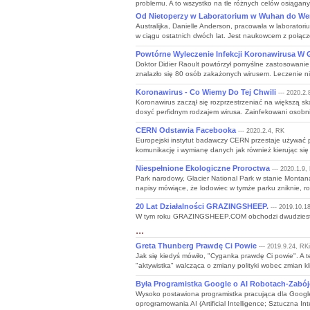
problemu. A to wszystko na tle różnych celów osiągany
Od Nietoperzy w Laboratorium w Wuhan do Wer
Australijka, Danielle Anderson, pracowała w laborator
w ciągu ostatnich dwóch lat. Jest naukowcem z połącz
Powtórne Wyleczenie Infekcji Koronawirusa W 
Doktor Didier Raoult powtórzył pomyślne zastosowanie 
znalazło się 80 osób zakażonych wirusem. Leczenie nie
Koronawirus - Co Wiemy Do Tej Chwili
--- 2020.2.
Koronawirus zaczął się rozprzestrzeniać na większą sk
dosyć perfidnym rodzajem wirusa. Zainfekowani osobni
CERN Odstawia Facebooka
--- 2020.2.4, RK
Europejski instytut badawczy CERN przestaje używać 
komunikację i wymianę danych jak również kierując się
Niespełnione Ekologiczne Proroctwa
--- 2020.1.9,
Park narodowy, Glacier National Park w stanie Monta
napisy mówiące, że lodowiec w tymże parku zniknie, roz
20 Lat Działalności GRAZINGSHEEP.
--- 2019.10.1
W tym roku GRAZINGSHEEP.COM obchodzi dwudziestolec
...
Greta Thunberg Prawdę Ci Powie
--- 2019.9.24, RK
Jak się kiedyś mówiło, "Cyganka prawdę Ci powie". A te
"aktywistka" walcząca o zmiany polityki wobec zmian kli
Była Programistka Google o AI Robotach-Zabó
Wysoko postawiona programistka pracująca dla Google
oprogramowania AI (Artificial Intelligence; Sztuczna I