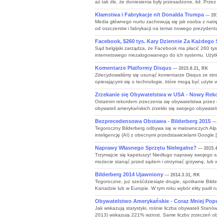
aż tak źle, że doniesienia były przesadzone, itd. Przez 
Kłamstwa i Fabrykacje n/t Donalda Trumpa
--- 20
Media głównego nurtu zachowują się jak osoba z natrę
od oszczerstw i fabrykacji na temat nowego prezydenta, 
Facebook, $260 tys. Kary Dziennie Za Każdego
Sąd belgijski zarządza, że Facebook ma płacić 260 tys
internetowego niezalogowanego do ich systemu. Użytko
Komentarze Platformy Disqus
--- 2015.8.21, RK
Zdecydowaliśmy się usunąć komentarze Disqus ze stro
opierającymi się o technologie, które mogą być użyte w 
Zrzekanie się Obywatelstwa w USA - Nowy Reko
Ostatnim rekordem zrzeczenia się obywatelstwa przez 
obywateli amerykańskich zrzekło się swojego obywatels
Bezprecedensowa Obstawa - Bilderberg 2015
--
Tegoroczny Bilderberg odbywa się w malowniczych Alpa
inteligencję (AI) z obecnymi przedstawicielami Google.[
Naprawy Własnego Sprzętu Nielegalne?
--- 2015.
Trzymajcie się kapeluszy! Niedługo naprawy swojego
możecie stanąć przed sądem i otrzymać grzywnę, lub w
Bilderberg 2014 Ujawniony
--- 2014.3.31, RK
Tegoroczne, już sześćdziesiąte drugie, spotkanie Bil
Kanadzie lub w Europie. W tym roku wybór elity padł na
Obywatelstwo Amerykańskie - Coraz Mniej Pop
Jak wskazują statystyki, rośnie liczba obywateli Stanó
2013) wskazują 221% wzrost. Same liczby zrzeczeń oby