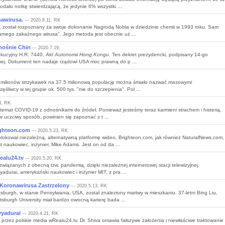
dało notkę stwierdzającą, że jedynie 6% wszystki ...
awirusa.
--- 2020.8.11, RK
u, został rozpoznany za swoje dokonanie Nagrodą Nobla w dziedzinie chemii w 1993 roku. Sam
samego zakaźnego wirusa". Jego metoda jest obecnie uż ...
nośnie Chin
--- 2020.7.19,
ekucyjny H.R. 7440,
Akt Autonomii Hong Kongu
. Ten dekret prezydencki, podpisany 14-go
owej. Dokument ten nadaje rządowi USA moc prawną do p ...
milionów strzykawek na 37.5 milionową populację można śmiało nazwać
masowymi
ęśliwcy w tej grupie ok. 500 tys. "nie do szczepienia". Pol ...
4, RK
a temat COVID-19 z odnośnikami do źródeł. Ponieważ jesteśmy teraz karmieni strachem i histerią,
w uczciwy sposób, powinien się zapoznać z t ...
ighteon.com
--- 2020.5.23, RK
okował niezależną, alternatywną platformę wideo, Brighteon.com, jak również NaturalNews.com,
st naukowiec, inżynier, Mike Adams. Jest on od da ...
ealu24.tv
--- 2020.5.20, RK
związanych z obecną tzw. pandemią, dzięki niezależnej internetowej stacji telewizyjnej,
durai, amerykański naukowiec i inżynier MIT, z pra ...
Koronawirusa Zastrzelony
--- 2020.5.13, RK
sburgh, w stanie Pensylwania, USA, został znaleziony martwy w mieszkaniu. 37-letni Bing Liu,
sburgh University miał bardzo owocną karierę bada ...
yyadurai
--- 2020.4.21, RK
rzez polskie media wRealu24.tv. Dr. Shiva omawia fałszywe założenia i niewłaściwe traktowanie