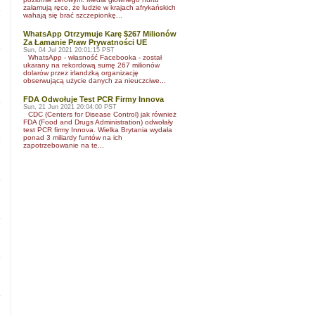
załamują ręce, że ludzie w krajach afrykańskich
wahają się brać szczepionkę...
WhatsApp Otrzymuje Karę $267 Milionów
Za Łamanie Praw Prywatności UE
Sun, 04 Jul 2021 20:01:15 PST
WhatsApp - własność Facebooka - został
ukarany na rekordową sumę 267 milionów
dolarów przez irlandzką organizację
obserwującą użycie danych za nieuczciwe...
FDA Odwołuje Test PCR Firmy Innova
Sun, 21 Jun 2021 20:04:00 PST
CDC (Centers for Disease Control) jak również
FDA (Food and Drugs Administration) odwołały
test PCR firmy Innova. Wielka Brytania wydała
ponad 3 miliardy funtów na ich
zapotrzebowanie na te...