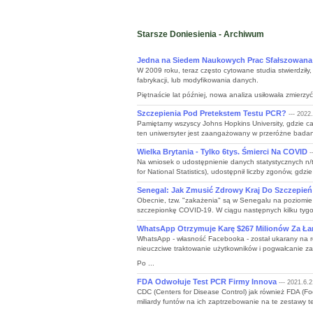
Starsze Doniesienia - Archiwum
Jedna na Siedem Naukowych Prac Sfałszowana 
W 2009 roku, teraz często cytowane studia stwierdziły
fabrykacji, lub modyfikowania danych.
Piętnaście lat później, nowa analiza usiłowała zmierzyć 
Szczepienia Pod Pretekstem Testu PCR?
--- 2022.
Pamiętamy wszyscy Johns Hopkins University, gdzie ca
ten uniwersyter jest zaangażowany w przeróżne badania
Wielka Brytania - Tylko 6tys. Śmierci Na COVID
-
Na wniosek o udostępnienie danych statystycznych n/
for National Statistics), udostępnił liczby zgonów, gdz
Senegal: Jak Zmusić Zdrowy Kraj Do Szczepień
Obecnie, tzw. "zakażenia" są w Senegalu na poziomie 
szczepionkę COVID-19. W ciągu następnych kilku tygod
WhatsApp Otrzymuje Karę $267 Milionów Za Ła
WhatsApp - własność Facebooka - został ukarany na r
nieuczciwe traktowanie użytkowników i pogwałcanie za
Po ...
FDA Odwołuje Test PCR Firmy Innova
--- 2021.6.2
CDC (Centers for Disease Control) jak również FDA (Fo
miliardy funtów na ich zaptrzebowanie na te zestawy