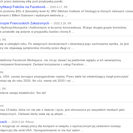
ch przez światową elitę pod przykrywką paniki.
yfikacji Faktów na Facebook
--- 2020.4.17, RK
ium poziomu BSL-4 (biosafety level 4), WIV (Wuhan Institute of Virology) w różnych okresach czas
eniami z Billem Gatesem i wydanymi wieloma p ...
Grupie Francuskich Zakażonych
--- 2020.3.29, RK
Hydroxychloroquine i Azithromycin w leczeniu koronawirusa. W jego drugiej grupie kontrolnej
 powiodło się jedynie w przypadku bardzo chorej 8 ...
8, RK
alę w ubiegłym roku. Po wstępnych doniesieniach i obserwacji jego zachowania wynika, że jest
cy nie objawiają symptomów choroby przez długi cz ...
platformy Facebook Workspace, nie chcąc dawać tej platformie wglądu w ich wewnętrzną
 motywami finansowymi. Zamiast korzystania z usług Faceboo ...
 RK
na, USA, usuwa żenujące propagandowe napisy. Przez wiele lat odwiedzający mogli przeczytać
topi się do roku 2020. No cóż, mamy rok 2020 i nic ...
8, RK
ie swojej działalności. Sto lat!
iver
raz 15-latka, która nic nie wie o świecie i życiu, jest obnoszona po wszystkich mediach jako
matycznych. Ciekawe kiedy stała się tą aktywi ...
jcach
--- 2019.9.16, RKiver
 rezygnuje ze swojej pracy dla kompani w związku z wyznaczonym jej zadaniem rozwoju
nteligencja) dla armii USA. Oprogramowanie to ma być wykor ...