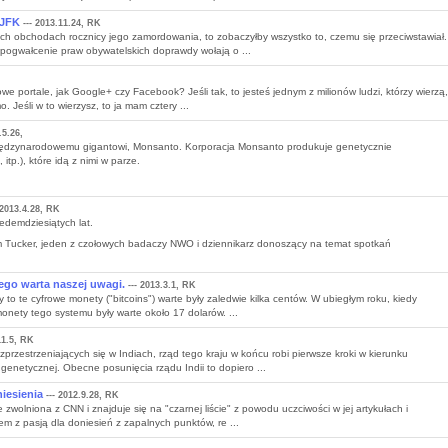
 JFK
--- 2013.11.24, RK
ch obchodach rocznicy jego zamordowania, to zobaczyłby wszystko to, czemu się przeciwstawiał.
 pogwałcenie praw obywatelskich doprawdy wołają o ...
we portale, jak Google+ czy Facebook? Jeśli tak, to jesteś jednym z milionów ludzi, którzy wierzą,
 Jeśli w to wierzysz, to ja mam cztery ...
.5.26,
 międzynarodowemu gigantowi, Monsanto. Korporacja Monsanto produkuje genetycznie
p.), które idą z nimi w parze.
 2013.4.28, RK
edemdziesiątych lat.
im Tucker, jeden z czołowych badaczy NWO i dziennikarz donoszący na temat spotkań
ego warta naszej uwagi.
--- 2013.3.1, RK
y to te cyfrowe monety ("bitcoins") warte były zaledwie kilka centów. W ubiegłym roku, kiedy
onety tego systemu były warte około 17 dolarów. ...
11.5, RK
zestrzeniających się w Indiach, rząd tego kraju w końcu robi pierwsze kroki w kierunku
genetycznej. Obecne posunięcia rządu Indii to dopiero ...
iesienia
--- 2012.9.28, RK
 zwolniona z CNN i znajduje się na "czarnej liście" z powodu uczciwości w jej artykułach i
em z pasją dla doniesień z zapalnych punktów, re ...