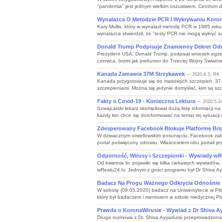
"pandemia" jest jednym wielkim oszustwem. Centrum do
Wynalazca O Metodzie PCR I Wykrywaniu Koron
Kary Mullis, który w wynalazł metodę PCR w 1985 rok
wynalazca stwierdził, że "testy PCR nie mogą wykryć 
Donald Trump Podpisuje Znamienny Dekret Od
Prezydent USA, Donald Trump, podpisał wniosek egz
czerwca, brzmi jak prekursor do Trzeciej Wojny Świat
Kanada Zamawia 37M Strzykawek
--- 2020.6.5, RK
Kanada przygotowuje się do masowych szczepień. 37 
szczepieniami
. Można się jedynie domyślać, kim są szcz
Fakty o Covid-19 - Konieczna Lektura
--- 2020.5.2
Szwajcarski lekarz skompilował dużą listę informacji n
każdy kto chce się doinformować na temat tej sytuacji 
Zdesperowany Facebook Blokuje Platformę Br
W dziwacznym orwellowskim posunięciu, Facebook zabl
portal poświęcony zdrowiu. Właścicielem obu portali je
Odporność, Wirusy i Szczepionki - Wywiady wR
Od kwietnia br. pojawiło się kilka ciekawych wywiadów, 
wRealu24.tv. Jednym z gości programu był Dr Shiva Ayya
Badacz Na Progu Ważnego Odkrycia Odnośnie 
W sobotę (09.05.2020) badacz na Uniwersytecie w Pitt
który był badaczem i mentorem w szkole medycznej Pitt
Prawda o KoronaWirusie - Wywiad z Dr Shiva A
Druga rozmowa z Dr. Shiva Ayyadurai przeprowadzona p