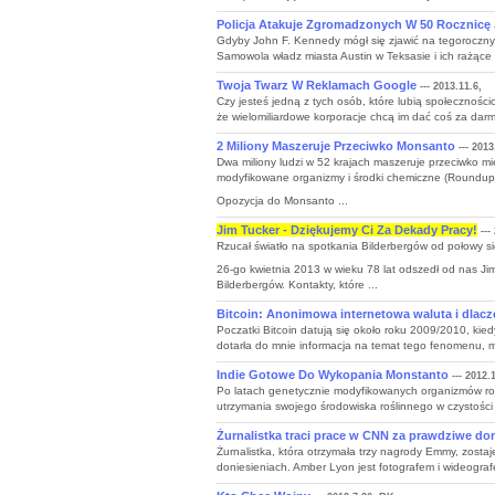
Policja Atakuje Zgromadzonych W 50 Rocznicę
Gdyby John F. Kennedy mógł się zjawić na tegoroczny
Samowola władz miasta Austin w Teksasie i ich rażące
Twoja Twarz W Reklamach Google
--- 2013.11.6,
Czy jesteś jedną z tych osób, które lubią społecznościo
że wielomiliardowe korporacje chcą im dać coś za darmo.
2 Miliony Maszeruje Przeciwko Monsanto
--- 2013
Dwa miliony ludzi w 52 krajach maszeruje przeciwko
modyfikowane organizmy i środki chemiczne (Roundup, it
Opozycja do Monsanto ...
Jim Tucker - Dziękujemy Ci Za Dekady Pracy!
---
Rzucał światło na spotkania Bilderbergów od połowy si
26-go kwietnia 2013 w wieku 78 lat odszedł od nas J
Bilderbergów. Kontakty, które ...
Bitcoin: Anonimowa internetowa waluta i dlacz
Poczatki Bitcoin datują się około roku 2009/2010, kied
dotarła do mnie informacja na temat tego fenomenu, m
Indie Gotowe Do Wykopania Monstanto
--- 2012.
Po latach genetycznie modyfikowanych organizmów rozpr
utrzymania swojego środowiska roślinnego w czystości 
Żurnalistka traci prace w CNN za prawdziwe don
Żurnalistka, która otrzymała trzy nagrody Emmy, zostaje
doniesieniach. Amber Lyon jest fotografem i wideograf