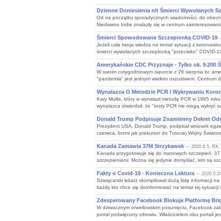
Dzienne Doniesienia n/t Śmierci Wywołanych S
Od na początku sporadycznych wiadomości, do obecni
Niedawno Indie znalazły się w centrum zainteresowani
Śmierci Spowodowane Szczepionką COVID-19
-
Jeżeli cała twoja wiedza na temat sytuacji z koronaw
śmierci wywołanych szczepionką "przeciwko" COVID-19.
Amerykańskie CDC Przyznaje - Tylko ok. 9.200 
W swoim cotygodniowym raporcie z 26 sierpnia br, ame
"pandemia" jest jednym wielkim oszustwem. Centrum do
Wynalazca O Metodzie PCR I Wykrywaniu Koron
Kary Mullis, który w wynalazł metodę PCR w 1985 rok
wynalazca stwierdził, że "testy PCR nie mogą wykryć 
Donald Trump Podpisuje Znamienny Dekret Od
Prezydent USA, Donald Trump, podpisał wniosek egz
czerwca, brzmi jak prekursor do Trzeciej Wojny Świat
Kanada Zamawia 37M Strzykawek
--- 2020.6.5, RK
Kanada przygotowuje się do masowych szczepień. 37 
szczepieniami
. Można się jedynie domyślać, kim są szcz
Fakty o Covid-19 - Konieczna Lektura
--- 2020.5.2
Szwajcarski lekarz skompilował dużą listę informacji n
każdy kto chce się doinformować na temat tej sytuacji 
Zdesperowany Facebook Blokuje Platformę Br
W dziwacznym orwellowskim posunięciu, Facebook zabl
portal poświęcony zdrowiu. Właścicielem obu portali je