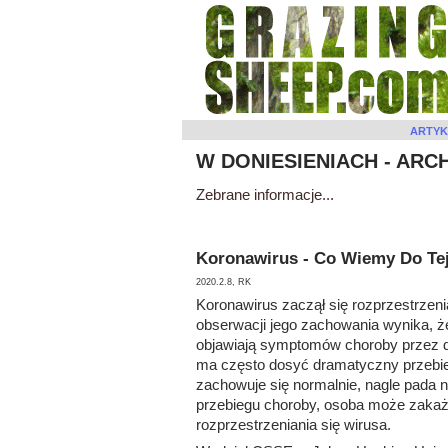
ARTYK
W DONIESIENIACH - ARC
Zebrane informacje...
Koronawirus - Co Wiemy Do Tej
2020.2.8, RK
Koronawirus zaczął się rozprzestrzen
obserwacji jego zachowania wynika, ż
objawiają symptomów choroby przez dł
ma często dosyć dramatyczny przebieg
zachowuje się normalnie, nagle pada n
przebiegu choroby, osoba może zakaża
rozprzestrzeniania się wirusa.