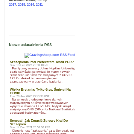
Archiwum Głownej Strony
2017
2015
2014
2011
,
,
,
Nasze uaktualnienia RSS
Szczepienia Pod Pretekstem Testu PCR?
Sun, 13 Feb 2022 21:50:10 PST
Pamiętamy wszyscy Johns Hopkins University,
gdzie cały świat sprawdzał ile mamy nowych
"zakażeń" i ile "śmierci" związanych z COVID-
19? Od dekad ten uniwersyter jest
zaangażowany w przeróżne badania...
Wielka Brytania: Tylko 6tys. Śmierci Na
COVID
Thu, 20 Jan 2022 23:53:30 PST
Na wniosek o udostępnienie danych
statystycznych n/t śmierci spowodowanych
wyłącznie chorobą COVID-19, brytyski urząd
statystyczny,ONS (Office for National Statistics),
udostępnił liczby zgonów...
Senegal: Jak Zmusić Zdrowy Kraj Do
Szczepień
Sun, 14 Dec 2021 20:53:30 PST
Obecnie, tzw. "zakażenia" są w Senegalu na
poziomie zerowym. Media głównego nurtu