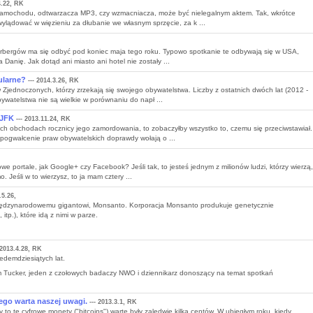
4.22, RK
 samochodu, odtwarzacza MP3, czy wzmacniacza, może być nielegalnym aktem. Tak, wkrótce
ylądować w więzieniu za dłubanie we własnym sprzęcie, za k ...
derbergów ma się odbyć pod koniec maja tego roku. Typowo spotkanie te odbywają się w USA,
 Danię. Jak dotąd ani miasto ani hotel nie zostały ...
ularne?
--- 2014.3.26, RK
w Zjednoczonych, którzy zrzekają się swojego obywatelstwa. Liczby z ostatnich dwóch lat (2012 -
watelstwa nie są wielkie w porównaniu do napł ...
 JFK
--- 2013.11.24, RK
ch obchodach rocznicy jego zamordowania, to zobaczyłby wszystko to, czemu się przeciwstawiał.
 pogwałcenie praw obywatelskich doprawdy wołają o ...
we portale, jak Google+ czy Facebook? Jeśli tak, to jesteś jednym z milionów ludzi, którzy wierzą,
 Jeśli w to wierzysz, to ja mam cztery ...
.5.26,
 międzynarodowemu gigantowi, Monsanto. Korporacja Monsanto produkuje genetycznie
p.), które idą z nimi w parze.
 2013.4.28, RK
edemdziesiątych lat.
im Tucker, jeden z czołowych badaczy NWO i dziennikarz donoszący na temat spotkań
ego warta naszej uwagi.
--- 2013.3.1, RK
y to te cyfrowe monety ("bitcoins") warte były zaledwie kilka centów. W ubiegłym roku, kiedy