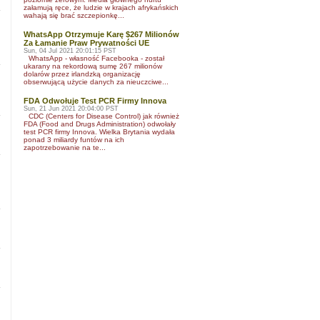
załamują ręce, że ludzie w krajach afrykańskich
wahają się brać szczepionkę...
WhatsApp Otrzymuje Karę $267 Milionów
Za Łamanie Praw Prywatności UE
Sun, 04 Jul 2021 20:01:15 PST
WhatsApp - własność Facebooka - został
ukarany na rekordową sumę 267 milionów
dolarów przez irlandzką organizację
obserwującą użycie danych za nieuczciwe...
FDA Odwołuje Test PCR Firmy Innova
Sun, 21 Jun 2021 20:04:00 PST
CDC (Centers for Disease Control) jak również
FDA (Food and Drugs Administration) odwołały
test PCR firmy Innova. Wielka Brytania wydała
ponad 3 miliardy funtów na ich
zapotrzebowanie na te...