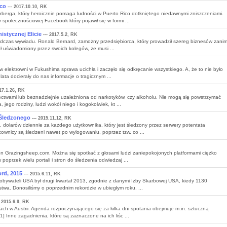
ico
--- 2017.10.10, RK
rberga, który heroicznie pomaga ludności w Puerto Rico dotkniętego niedawnymi zniszczeniami.
połecznościowej Facebook który pojawił się w formi ...
stycznej Elicie
--- 2017.5.2, RK
r podczas wywiadu. Ronald Bernard, zamożny przedsiębiorca, który prowadził szereg biznesów zani
ł uświadomiony przez swoich kolegów, że musi ...
elektrowni w Fukushima sprawa ucichła i zaczęło się odkręcanie wszystkiego. A, że to nie było
lata docierały do nas informacje o tragicznym ...
17.1.26, RK
ctwami lub beznadziejnie uzależniona od narkotyków, czy alkoholu. Nie mogą się powstrzymać
jego rodziny, ludzi wokół niego i kogokolwiek, kt ...
 Śledzonego
--- 2015.11.12, RK
. dolarów dziennie za każdego użytkownika, który jest śledzony przez serwery potentata
wnicy są śledzeni nawet po wylogowaniu, poprzez tzw. co ...
n Grazingsheep.com. Można się spotkać z głosami ludzi zaniepokojonych platformami ciężko
poprzek wielu portali i stron do śledzenia odwiedzaj ...
rd, 2015
--- 2015.6.11, RK
obywateli USA był drugi kwartał 2013, zgodnie z danymi Izby Skarbowej USA, kiedy 1130
twa. Donosiliśmy o poprzednim rekordzie w ubiegłym roku. ...
- 2015.6.9, RK
ch w Austrii. Agenda rozpoczynającego się za kilka dni spotania obejmuje m.in. sztuczną
1] Inne zagadnienia, które są zaznaczone na ich liśc ...