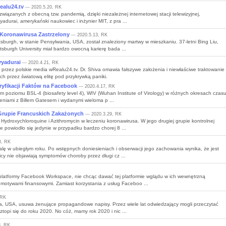
ealu24.tv
--- 2020.5.20, RK
związanych z obecną tzw. pandemią, dzięki niezależnej internetowej stacji telewizyjnej,
durai, amerykański naukowiec i inżynier MIT, z pra ...
Koronawirusa Zastrzelony
--- 2020.5.13, RK
sburgh, w stanie Pensylwania, USA, został znaleziony martwy w mieszkaniu. 37-letni Bing Liu,
sburgh University miał bardzo owocną karierę bada ...
yyadurai
--- 2020.4.21, RK
rzez polskie media wRealu24.tv. Dr. Shiva omawia fałszywe założenia i niewłaściwe traktowanie
ch przez światową elitę pod przykrywką paniki.
yfikacji Faktów na Facebook
--- 2020.4.17, RK
ium poziomu BSL-4 (biosafety level 4), WIV (Wuhan Institute of Virology) w różnych okresach czas
eniami z Billem Gatesem i wydanymi wieloma p ...
Grupie Francuskich Zakażonych
--- 2020.3.29, RK
Hydroxychloroquine i Azithromycin w leczeniu koronawirusa. W jego drugiej grupie kontrolnej
 powiodło się jedynie w przypadku bardzo chorej 8 ...
8, RK
alę w ubiegłym roku. Po wstępnych doniesieniach i obserwacji jego zachowania wynika, że jest
cy nie objawiają symptomów choroby przez długi cz ...
platformy Facebook Workspace, nie chcąc dawać tej platformie wglądu w ich wewnętrzną
 motywami finansowymi. Zamiast korzystania z usług Faceboo ...
 RK
na, USA, usuwa żenujące propagandowe napisy. Przez wiele lat odwiedzający mogli przeczytać
topi się do roku 2020. No cóż, mamy rok 2020 i nic ...
8, RK