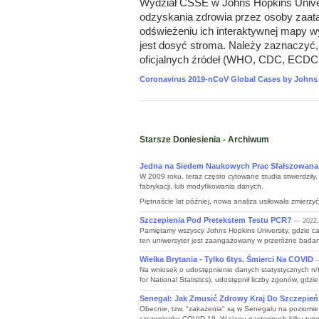
Wydział CSSE w Johns Hopkins Univer
odzyskania zdrowia przez osoby zaata
odświeżeniu ich interaktywnej mapy 
jest dosyć stroma. Należy zaznaczyć, 
oficjalnych źródeł (WHO, CDC, ECDC
Coronavirus 2019-nCoV Global Cases by John
Starsze Doniesienia - Archiwum
Jedna na Siedem Naukowych Prac Sfałszowana 
W 2009 roku, teraz często cytowane studia stwierdziły
fabrykacji, lub modyfikowania danych.
Piętnaście lat później, nowa analiza usiłowała zmierzyć 
Szczepienia Pod Pretekstem Testu PCR?
--- 2022.
Pamiętamy wszyscy Johns Hopkins University, gdzie ca
ten uniwersyter jest zaangażowany w przeróżne badania
Wielka Brytania - Tylko 6tys. Śmierci Na COVID
-
Na wniosek o udostępnienie danych statystycznych n/
for National Statistics), udostępnił liczby zgonów, gdz
Senegal: Jak Zmusić Zdrowy Kraj Do Szczepień
Obecnie, tzw. "zakażenia" są w Senegalu na poziomie 
szczepionkę COVID-19. W ciągu następnych kilku tygod