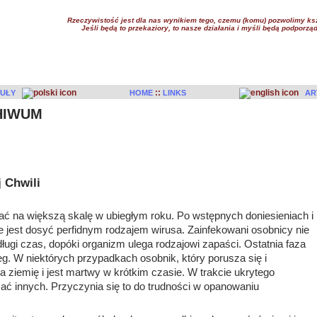
Rzeczywistość jest dla nas wynikiem tego, czemu (komu) pozwolimy ksz
Jeśli będą to przekaziory, to nasze działania i myśli będą podpo
::
UŁY
HOME
LINKS
AR
HIWUM
 Chwili
iać na większą skalę w ubiegłym roku. Po wstępnych doniesieniach i
e jest dosyć perfidnym rodzajem wirusa. Zainfekowani osobnicy nie
ugi czas, dopóki organizm ulega rodzajowi zapaści. Ostatnia faza
. W niektórych przypadkach osobnik, który porusza się i
a ziemię i jest martwy w krótkim czasie. W trakcie ukrytego
ć innych. Przyczynia się to do trudności w opanowaniu