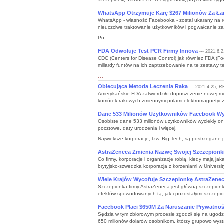
WhatsApp Otrzymuje Karę $267 Milionów Za Ła
WhatsApp - własność Facebooka - został ukarany na r
nieuczciwe traktowanie użytkowników i pogwałcanie za
Po ...
FDA Odwołuje Test PCR Firmy Innova
--- 2021.6.2
CDC (Centers for Disease Control) jak również FDA (Fo
miliardy funtów na ich zaptrzebowanie na te zestawy
...
Obiecująca Metoda Leczenia Raka
--- 2021.4.25, R
Amerykańskie FDA zatwierdziło dopuszczenie nowej me
komórek rakowych zmiennymi polami elektromagnetyczn
Dane 533 Milionów Użytkowników Facebook Wy
Osobiste dane 533 milionów użytkowników wyciekły on
pocztowe, daty urodzenia i więcej.
Największe korporacje, tzw. Big Tech, są postrzegane pr
AstraZeneca Zmienia Nazwę Swojej Szczepionk
Co firmy, korporacje i organizacje robią, kiedy mają
brytyjsko-szwedzka korporacja z korzeniami w Universit
Wiele Krajów Wycofuje Szczepionkę AstraZene
Szczepionka firmy AstraZeneca jest główną szczepionk
efektów spowodowanych tą, jak i pozostałymi szczepion
Facebook Płaci $650M Za Naruszanie Prywatno
Sędzia w tym zbiorowym procesie zgodził się na ugodz
650 milionów dolarów osobnikom, którzy grupowo wystąpi