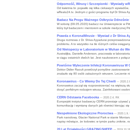
Odporność, Wirusy i Szczepionki - Wywiady wR
Od kwietnia br. pojawiło się kilka ciekawych wywiadów, 
wRealu24.tv. Jednym z gości programu był Dr Shiva Ayya
Badacz Na Progu Ważnego Odkrycia Odnośnie 
W sobotę (09.05.2020) badacz na Uniwersytecie w Pitt
który był badaczem i mentorem w szkole medycznej Pitt
Prawda o KoronaWirusie - Wywiad z Dr Shiva A
Druga rozmowa z Dr. Shiva Ayyadurai przeprowadzona p
problemu. A to wszystko na tle różnych celów osiągany
Od Nietoperzy w Laboratorium w Wuhan do Wer
Australijka, Danielle Anderson, pracowała w laborator
w ciągu ostatnich dwóch lat. Jest naukowcem z połącz
Powtórne Wyleczenie Infekcji Koronawirusa W 
Doktor Didier Raoult powtórzył pomyślne zastosowanie 
znalazło się 80 osób zakażonych wirusem. Leczenie nie
Koronawirus - Co Wiemy Do Tej Chwili
--- 2020.2.
Koronawirus zaczął się rozprzestrzeniać na większą sk
dosyć perfidnym rodzajem wirusa. Zainfekowani osobni
CERN Odstawia Facebooka
--- 2020.2.4, RK
Europejski instytut badawczy CERN przestaje używać 
komunikację i wymianę danych jak również kierując się
Niespełnione Ekologiczne Proroctwa
--- 2020.1.9,
Park narodowy, Glacier National Park w stanie Monta
napisy mówiące, że lodowiec w tymże parku zniknie, roz
20 Lat Działalności GRAZINGSHEEP.
--- 2019.10.1