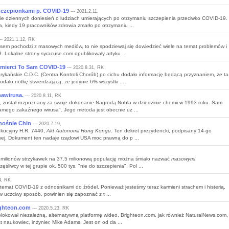
zczepionkami p. COVID-19
--- 2021.2.11,
e dziennych doniesień o ludziach umierających po otrzymaniu szczepienia przeciwko COVID-19.
a, kiedy 19 pracowników zdrowia zmarło po otrzymaniu ...
-- 2021.1.12, RK
irusem pochodzi z masowych mediów, to nie spodziewaj się dowiedzieć wiele na temat problemów i
 Lokalne strony syracuse.com opublikowały artyku ...
Śmierci To Sam COVID-19
--- 2020.8.31, RK
rykańskie C.D.C. (Centra Kontroli Chorób) po cichu dodało informację będącą przyznaniem, że ta
dało notkę stwierdzającą, że jedynie 6% wszystki ...
awirusa.
--- 2020.8.11, RK
u, został rozpoznany za swoje dokonanie Nagrodą Nobla w dziedzinie chemii w 1993 roku. Sam
samego zakaźnego wirusa". Jego metoda jest obecnie uż ...
nośnie Chin
--- 2020.7.19,
ekucyjny H.R. 7440,
Akt Autonomii Hong Kongu
. Ten dekret prezydencki, podpisany 14-go
owej. Dokument ten nadaje rządowi USA moc prawną do p ...
milionów strzykawek na 37.5 milionową populację można śmiało nazwać
masowymi
ęśliwcy w tej grupie ok. 500 tys. "nie do szczepienia". Pol ...
4, RK
a temat COVID-19 z odnośnikami do źródeł. Ponieważ jesteśmy teraz karmieni strachem i histerią,
w uczciwy sposób, powinien się zapoznać z t ...
ighteon.com
--- 2020.5.23, RK
okował niezależną, alternatywną platformę wideo, Brighteon.com, jak również NaturalNews.com,
st naukowiec, inżynier, Mike Adams. Jest on od da ...