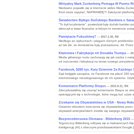
Wirtyalny Mark Zuckerberg Pomaga W Puerto R
Niedawno pojawiło się w internecie wideo Marka Zucke
Ktoś może zapytać, NAPRAWDĘ?! Założyciel platformy s
Świadectwo Byłego Duńskiego Bankiera o Satani
"To byli lucyferianie", powiedział były duński bankie
wkroczył w świat finansów, w którym to momencie zosta
Pamiętacie Fukushimę?
--- 2017.2.26, RK
Niedługo po wybuchach i plagach różnych problemów w 
aż tak źle, że doniesienia były przesadzone, itd. Przez 
Kłamstwa i Fabrykacje n/t Donalda Trumpa
--- 20
Media głównego nurtu zachowują się jak osoba z natrę
od oszczerstw i fabrykacji na temat nowego prezydenta, 
Facebook, $260 tys. Kary Dziennie Za Każdego
Sąd belgijski zarządza, że Facebook ma płacić 260 tys
internetowego niezalogowanego do ich systemu. Użytko
Komentarze Platformy Disqus
--- 2015.8.21, RK
Zdecydowaliśmy się usunąć komentarze Disqus ze stro
opierającymi się o technologie, które mogą być użyte w 
Zrzekanie się Obywatelstwa w USA - Nowy Reko
Ostatnim rekordem zrzeczenia się obywatelstwa przez 
obywateli amerykańskich zrzekło się swojego obywatels
Bezprecedensowa Obstawa - Bilderberg 2015
--
Tegoroczny Bilderberg odbywa się w malowniczych Alpa
inteligencję (AI) z obecnymi przedstawicielami Google.[