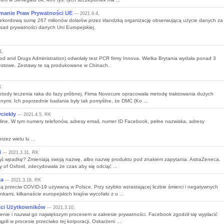
manie Praw Prywatności UE
--- 2021.9.4,
ekordową sumę 267 milionów dolarów przez irlandzką organizację obserwującą użycie danych za
sad prywatności danych Uni Europejskiej.
1,
od and Drugs Administration) odwołały test PCR firmy Innova. Wielka Brytania wydała ponad 3
 testowe. Zestawy te są produkowane w Chinach.
K
tody leczenia raka do fazy próbnej. Firma Novocure opracowała metodę traktowania dużych
ymi. Ich poprzednie badania były tak pomyślne, że DMC (Ko ...
ciekły
--- 2021.4.5, RK
line. W tym numery telefonów, adresy email, numer ID Facebook, pełne nazwiska, adresy
zez wielu lu ...
i
--- 2021.3.31, RK
 jakąś wpadkę? Zmieniają swoją nazwę, albo nazwę produktu pod znakiem zapytania. AstraZeneca,
y of Oxford, zdecydowała że czas aby się odciąć ...
ca
--- 2021.3.16, RK
ą przeciw COVID-19 używaną w Polsce. Przy szybko wzrastającej liczbie śmierci i negatywnych
kami, kilkanaście europejskich krajów wycofało z u ...
ści Użytkowników
--- 2021.3.10,
enie i nazwał go największym procesem w zakresie prywatności. Facebook zgodził się wypłacić
li w procesie przeciwko tej korporacji. Oskarżeni ...