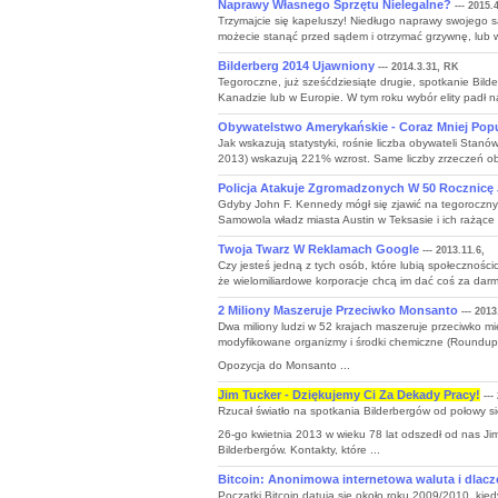
Naprawy Własnego Sprzętu Nielegalne?
--- 2015.
Trzymajcie się kapeluszy! Niedługo naprawy swojego
możecie stanąć przed sądem i otrzymać grzywnę, lub w
Bilderberg 2014 Ujawniony
--- 2014.3.31, RK
Tegoroczne, już sześćdziesiąte drugie, spotkanie Bil
Kanadzie lub w Europie. W tym roku wybór elity padł na
Obywatelstwo Amerykańskie - Coraz Mniej Pop
Jak wskazują statystyki, rośnie liczba obywateli Stanó
2013) wskazują 221% wzrost. Same liczby zrzeczeń oby
Policja Atakuje Zgromadzonych W 50 Rocznicę
Gdyby John F. Kennedy mógł się zjawić na tegoroczny
Samowola władz miasta Austin w Teksasie i ich rażące
Twoja Twarz W Reklamach Google
--- 2013.11.6,
Czy jesteś jedną z tych osób, które lubią społecznościo
że wielomiliardowe korporacje chcą im dać coś za darmo.
2 Miliony Maszeruje Przeciwko Monsanto
--- 2013
Dwa miliony ludzi w 52 krajach maszeruje przeciwko
modyfikowane organizmy i środki chemiczne (Roundup, it
Opozycja do Monsanto ...
Jim Tucker - Dziękujemy Ci Za Dekady Pracy!
---
Rzucał światło na spotkania Bilderbergów od połowy si
26-go kwietnia 2013 w wieku 78 lat odszedł od nas J
Bilderbergów. Kontakty, które ...
Bitcoin: Anonimowa internetowa waluta i dlacz
Poczatki Bitcoin datują się około roku 2009/2010, kied