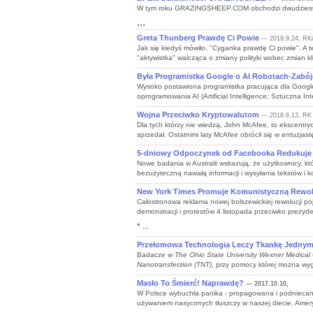
W tym roku GRAZINGSHEEP.COM obchodzi dwudziestolec
...
Greta Thunberg Prawdę Ci Powie
--- 2019.9.24, RK
Jak się kiedyś mówiło, "Cyganka prawdę Ci powie". A te
"aktywistka" walcząca o zmiany polityki wobec zmian kli
Była Programistka Google o AI Robotach-Zabó
Wysoko postawiona programistka pracująca dla Google
oprogramowania AI (Artificial Intelligence; Sztuczna I
Wojna Przeciwko Kryptowalutom
--- 2018.6.13, RK
Dla tych którzy nie wiedzą, John McAfee, to ekscentry
sprzedał. Ostatnimi laty McAfee obrócił się w entuzjast
5-dniowy Odpoczynek od Facebooka Redukuje 
Nowe badania w Australii wskazują, że użytkownicy, kt
bezużyteczną nawałą informacji i wysyłania tekstów i 
New York Times Promuje Komunistyczną Rewol
Całostronowa reklama nowej bolszewickiej rewolucji p
demonstracji i protestów 4 listopada przeciwko prezyde
" ...
Przełomowa Technologia Leczy Tkankę Jednym 
Badacze w
The Ohio State University Wexner Medical
Nanotransfection (TNT)
, przy pomocy której można wyge
Masło To Śmierć! Naprawdę?
--- 2017.10.10,
W Polsce wybuchła panika - propagowana i podniecana
używaniem nasyconych tłuszczy w naszej diecie. Ameryk