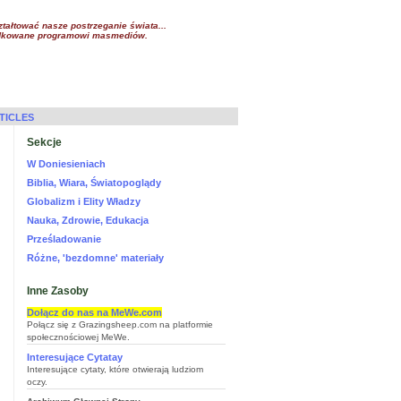
tałtować nasze postrzeganie świata...
rządkowane programowi masmediów.
TICLES
Sekcje
W Doniesieniach
Biblia, Wiara, Światopoglądy
Globalizm i Elity Władzy
Nauka, Zdrowie, Edukacja
Prześladowanie
Różne, 'bezdomne' materiały
Inne Zasoby
Dołącz do nas na MeWe.com
Połącz się z Grazingsheep.com na platformie
społecznościowej MeWe.
Interesujące Cytatay
Interesujące cytaty, które otwierają ludziom
oczy.