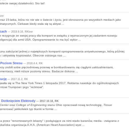
ie swojej działalności. Sto lat!
iver
raz 15-latka, która nic nie wie o świecie i życiu, jest obnoszona po wszystkich mediach jako
matycznych. Ciekawe kiedy stała się tą aktywi ...
jcach
--- 2019.9.16, RKiver
 rezygnuje ze swojej pracy dla kompani w związku z wyznaczonym jej zadaniem rozwoju
nteligencja) dla armii USA. Oprogramowanie to ma być wykor ...
czny założyciel jednej z największych kompanii oprogramowania antywirusowego, którą później
ę i aktywistę kryptowalut. Obecnie ostrzega nas ...
Poziom Stresu
--- 2018.4.4, RK
órzy zrobili sobie pięciodniową przerwę w bombardowaniu się ciągłymi uaktualnieniami,
komentarzy, mieli niższe poziomy stresu. Badacze dokona ...
ucję
--- 2017.11.2, RK
ojawiła się w The New York Times 1 listopada 2017. Reklama nawołuje do ogólnokrajowych
ntowi Trumpowi i jego "reżimowi".
Dotknięciem Elektrody
--- 2017.10.18, RK
 Center
oraz
College of Engineering
stanu Ohio opracowali nową technologię,
Tissue
nerować jakikolwiek typ tkanki w formie ...
 przez "renomowanych lekarzy" i podążające za nimi stado baranów, media - związana z
ańska organizacja A.H.A. (American Heart Association) wyst ...