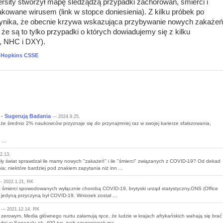
sity stworzył mapę śledządzą przypadki zachorowań, śmierci i
kowane wirusem (link w stopce doniesienia). Z kilku próbek po
wynika, że obecnie krzywa wskazująca przybywanie nowych zakażeń
że są to tylko przypadki o których dowiadujemy się z kilku
, NHC i DXY).
s Hopkins CSSE
- Sugerują Badania
--- 2024.9.25,
, że średnio 2% naukowców przyznaje się do przynajmniej raz w swojej karierze sfałszowania,
...
2.13,
ły świat sprawdzał ile mamy nowych "zakażeń" i ile "śmierci" związanych z COVID-19? Od dekad
; niektóre bardziej pod znakiem zapytania niż inn ...
-- 2022.1.21, RK
t śmierci spowodowanych wyłącznie chorobą COVID-19, brytyski urząd statystyczny,ONS (Office
ie jedyną przyczyną był COVID-19. Wniosek został ...
--- 2021.12.14, RK
zerowym. Media głównego nurtu załamują ręce, że ludzie w krajach afrykańskich wahają się brać
ni w Senegalu ok. 400 tys. tych szczepionek ma ...